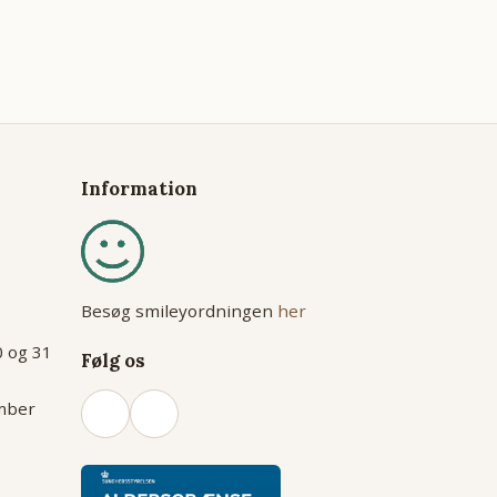
Information
Besøg smileyordningen
her
0 og 31
Følg os
ember