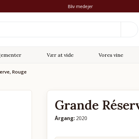
Bliv medejer
gementer
Vær at vide
Vores vine
erve, Rouge
Grande Réser
Årgang:
2020