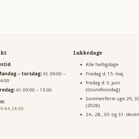
akt
Lukkedage
ontid
Alle helligdage
Fredag d. 15. maj
andag – torsdag:
Kl. 09:00 –
4:00
fredag d. 5. juni
(Grundlovsdag)
redag:
Kl. 09:00 – 13:00
Sommerferie uge 29, 3
n:
(2026)
39 64 24 00
24., 28., 30. og 31. dec