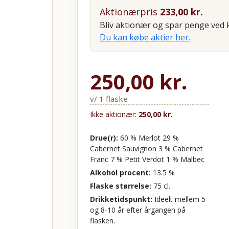
Aktionærpris
233,00
kr.
Bliv aktionær og spar penge ved k
Du kan købe aktier her.
250,00
kr.
v/ 1 flaske
Ikke aktionær:
250,00
kr.
Drue(r):
60 % Merlot 29 %
Cabernet Sauvignon 3 % Cabernet
Franc 7 % Petit Verdot 1 % Malbec
Alkohol procent:
13.5 %
Flaske størrelse:
75 cl.
Drikketidspunkt:
Ideelt mellem 5
og 8-10 år efter årgangen på
flasken.