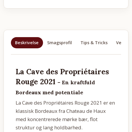
Beskrivelse
Smagsprofil
Tips & Tricks
Velegne
La Cave des Propriétaires
Rouge 2021
– En kraftfuld
Bordeaux med potentiale
La Cave des Propriétaires Rouge 2021 er en
klassisk Bordeaux fra Chateau de Haux
med koncentrerede mørke bær, flot
struktur og lang holdbarhed.