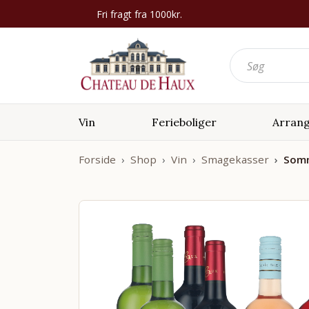
Fri fragt fra 1000kr.
Vin
Ferieboliger
Arran
Forside
Shop
Vin
Smagekasser
Somm