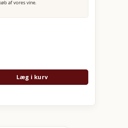
øb af vores vine.
Læg i kurv