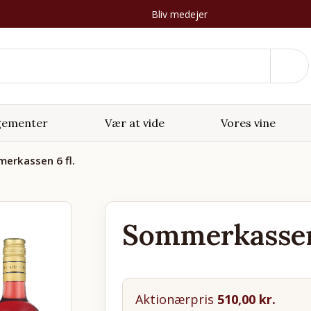
Bliv medejer
gementer
Vær at vide
Vores vine
erkassen 6 fl.
Sommerkassen 
Aktionærpris
510,00
kr.