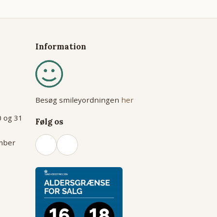
Information
Besøg smileyordningen
her
0 og 31
Følg os
ember