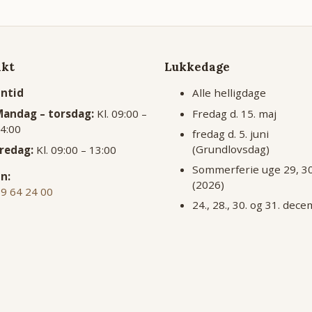
akt
Lukkedage
ontid
Alle helligdage
Fredag d. 15. maj
andag – torsdag:
Kl. 09:00 –
4:00
fredag d. 5. juni
(Grundlovsdag)
redag:
Kl. 09:00 – 13:00
Sommerferie uge 29, 3
n:
(2026)
39 64 24 00
24., 28., 30. og 31. dec