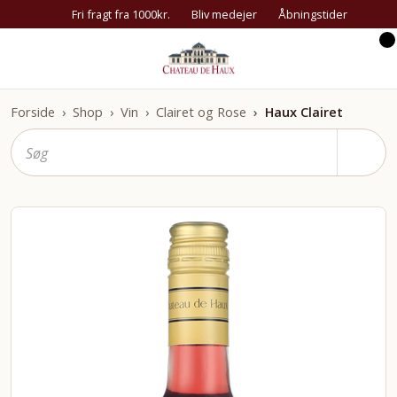
Fri fragt fra 1000kr.
Bliv medejer
Åbningstider
Forside
Shop
Vin
Clairet og Rose
Haux Clairet