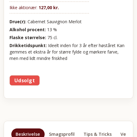
Ikke aktionær:
127,00
kr.
Drue(r):
Cabernet Sauvignon Merlot
Alkohol procent:
13 %
Flaske størrelse:
75 cl.
Drikketidspunkt:
Ideelt inden for 3 år efter høståret Kan
gemmes et ekstra år for større fylde og mørkere farve,
men med lidt mindre friskhed
Udsolgt
Beskrivelse
Smagsprofil
Tips & Tricks
Velegne